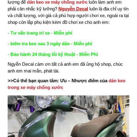
lượng để
dán keo xe máy chống xước
luôn làm anh em
phải cân nhắc kỹ lưỡng?
Nguyễn Decal
luôn là địa chỉ uy tín
và chất lượng, với giá cả phù hợp người chơi xe, ngoài ra tại
shop còn lắp phụ kiện kèm đồ chơi xe cho anh em:
- Tư vấn trang trí xe - Miễn phí
- kiểm tra keo sau 3 ngày dán - Miễn phí
- Bảo hành 24 tháng lỗi kỹ thuật - Miễn Phí
Ngyễn Decal cám ơn tất cả anh em đã ủng hộ shop, chúc
anh em mai mắn, phát tài.
>>Có thể bạn quan tâm: Ưu – Nhược điểm của
dán keo
trong xe máy chống xước