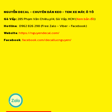
NGUYỄN DECAL - CHUYÊN DÁN KEO - TEM XE MÁY, Ô TÔ
Gò Vấp:
285 Phạm Văn Chiêu,p14, Gò Vấp, HCM (
Xem bản đồ
)
Hotline
: 0962 826 298 (Free Zalo - Viber - Facebook)
Website
:
https://nguyendecal.com/
Facebook
:
facebook.com/decallucnguyen/