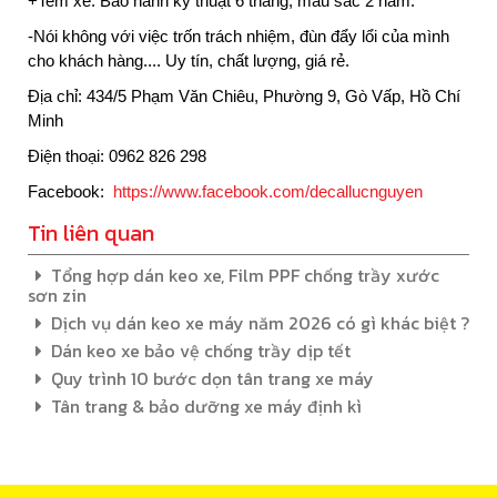
+Tem xe: Bảo hành kỹ thuật 6 tháng, màu sắc 2 năm.
-Nói không với việc trốn trách nhiệm, đùn đẩy lổi của mình
cho khách hàng.... Uy tín, chất lượng, giá rẻ.
Địa chỉ:
434/5 Phạm Văn Chiêu, Phường 9, Gò Vấp, Hồ Chí
Minh
Điện thoại: 0962 826 298
Facebook:
https://www.facebook.com/decallucnguyen
Tin liên quan
Tổng hợp dán keo xe, Film PPF chống trầy xước
sơn zin
Dịch vụ dán keo xe máy năm 2026 có gì khác biệt ?
Dán keo xe bảo vệ chống trầy dịp tết
Quy trình 10 bước dọn tân trang xe máy
Tân trang & bảo dưỡng xe máy định kì