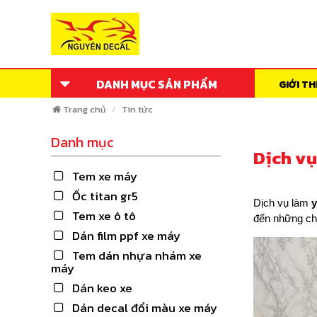
DANH MỤC SẢN PHẨM
GIỚI TH
Trang chủ
Tin tức
Danh mục
Dịch vụ
Tem xe máy
Ốc titan gr5
Dịch vụ làm
y
Tem xe ô tô
đến
những ch
Dán film ppf xe máy
Tem dán nhựa nhám xe
máy
Dán keo xe
Dán decal đổi màu xe máy