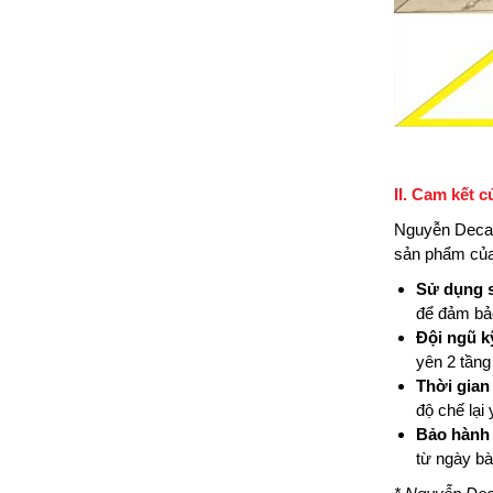
II. Cam kết 
Nguyễn Decal
sản phẩm của
Sử dụng 
để đảm bảo
Đội ngũ k
yên 2 tầng
Thời gian
độ chế lại
Bảo hành 
từ ngày bà