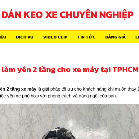
DÁN KEO XE CHUYÊN NGHIỆP
IỆU
DỊCH VỤ
VIDEO CLIP
TIN TỨC
BẢNG GIÁ
L
 làm yên 2 tầng cho xe máy tại TPHCM
ên 2 tầng xe máy
là giải pháp tối ưu cho khách hàng khi muốn thay
iếc yên xe phù hợp với phong cách và dáng ngồi của bạn.