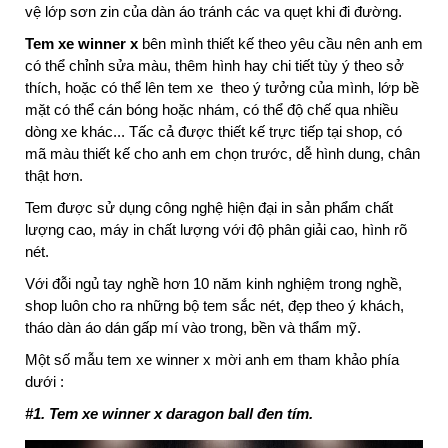
vệ lớp sơn zin của dàn áo tránh các va quẹt khi đi đường.
Tem xe winner x
bên mình thiết kế theo yêu cầu nên anh em
có thể chỉnh sửa màu, thêm hình hay chi tiết tùy ý theo sở
thích, hoặc có thể lên tem xe theo ý tưởng của mình, lớp bề
mặt có thể cán bóng hoặc nhám, có thể độ chế qua nhiều
dòng xe khác... Tấc cả được thiết kế trực tiếp tại shop, có
mã màu thiết kế cho anh em chọn trước, dễ hình dung, chân
thật hơn.
Tem được sử dụng công nghệ hiện đại in sản phẩm chất
lượng cao, máy in chất lượng với độ phân giải cao, hình rõ
nét.
Với đỗi ngủ tay nghề hơn 10 năm kinh nghiệm trong nghề,
shop luôn cho ra những bộ tem sắc nét, đẹp theo ý khách,
tháo dàn áo dán gấp mí vào trong, bền và thẩm mỹ.
Một số mẫu tem xe winner x mời anh em tham khảo phía
dưới :
#1. Tem xe winner x daragon ball đen tím.