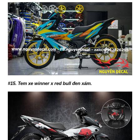
#15. Tem xe winner x red bull đen xám.