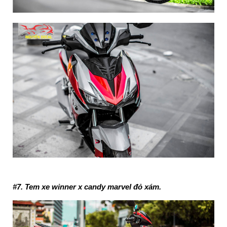
#7. Tem xe winner x candy marvel đỏ xám.