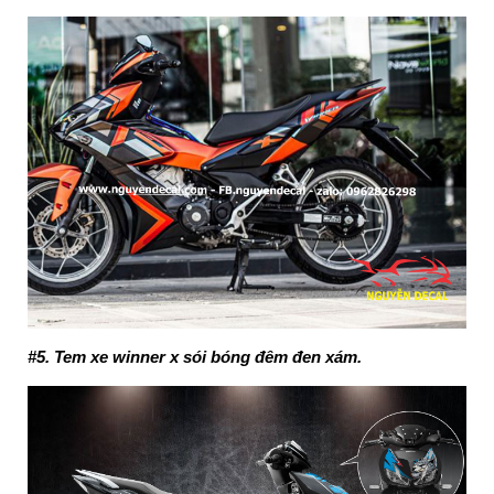
#5. Tem xe winner x sói bóng đêm đen xám.