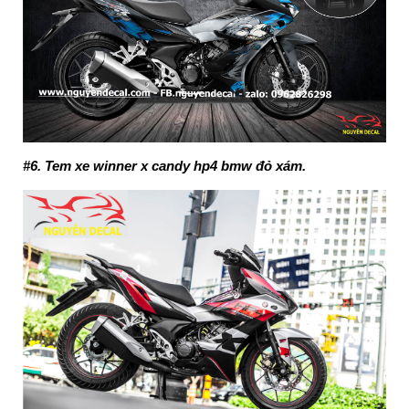
#6. Tem xe winner x candy hp4 bmw đỏ xám.