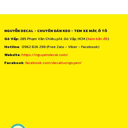
NGUYỄN DECAL - CHUYÊN DÁN KEO - TEM XE MÁY, Ô TÔ
Gò Vấp:
285 Phạm Văn Chiêu,p14, Gò Vấp, HCM (
Xem bản đồ
)
Hotline
: 0962 826 298 (Free Zalo - Viber - Facebook)
Website
:
https://nguyendecal.com/
Facebook
:
facebook.com/decallucnguyen/