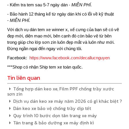
- Kiểm tra tem sau 5-7 ngày dán -
MIỄN PHÍ.
- Bảo hành 12 tháng kể từ ngày dán khi có lỗi về kỹ thuật
-
MIỄN PHÍ.
Với dịch vụ
dán tem xe winner x
, xế cưng của bạn sẽ có vẽ
đẹp mới, diện mạo mới, bên cạnh đó còn bảo vệ từ bên
trong giúp cho lớp sơn zin luôn đẹp mắt và luôn như mới.
Đừng ngần ngại đến ngay với chúng tôi.
Facebook:
https://www.facebook.com/decallucnguyen
***Shop có nhận Ship tem xe toàn quốc.
Tin liên quan
Tổng hợp dán keo xe, Film PPF chống trầy xước
sơn zin
Dịch vụ dán keo xe máy năm 2026 có gì khác biệt ?
Dán keo xe bảo vệ chống trầy dịp tết
Quy trình 10 bước dọn tân trang xe máy
Tân trang & bảo dưỡng xe máy định kì