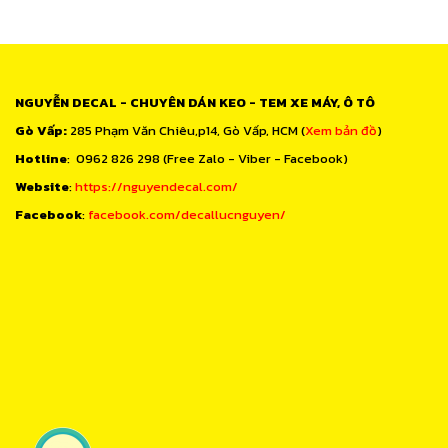
NGUYỄN DECAL - CHUYÊN DÁN KEO - TEM XE MÁY, Ô TÔ
Gò Vấp:
285 Phạm Văn Chiêu,p14, Gò Vấp, HCM (
Xem bản đồ
)
Hotline
: 0962 826 298 (Free Zalo - Viber - Facebook)
Website
:
https://nguyendecal.com/
Facebook
:
facebook.com/decallucnguyen/