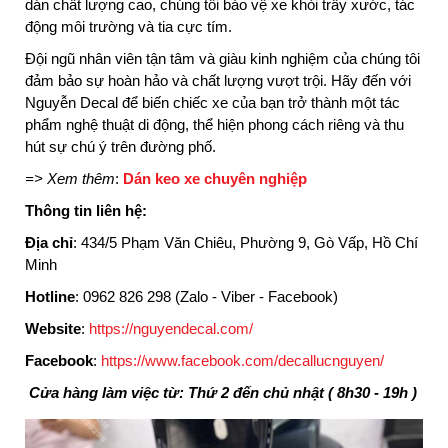
dán chất lượng cao, chúng tôi bảo vệ xe khỏi trầy xước, tác
động môi trường và tia cực tím.
Đội ngũ nhân viên tận tâm và giàu kinh nghiệm của chúng tôi
đảm bảo sự hoàn hảo và chất lượng vượt trội. Hãy đến với
Nguyễn Decal để biến chiếc xe của bạn trở thành một tác
phẩm nghệ thuật di động, thể hiện phong cách riêng và thu
hút sự chú ý trên đường phố.
=> Xem thêm
:
Dán keo xe chuyên nghiệp
Thông tin liên hệ:
Địa chỉ
: 434/5 Phạm Văn Chiêu, Phường 9, Gò Vấp, Hồ Chí
Minh
Hotline
: 0962 826 298 (Zalo - Viber - Facebook)
Website
:
https://nguyendecal.com/
Facebook
:
https://www.facebook.com/decallucnguyen/
Cửa hàng làm việc từ: Thứ 2 đến chủ nhật ( 8h30 - 19h )