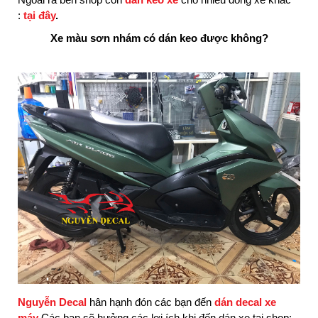
:
tại đây
.
Xe màu sơn nhám có dán keo được không?
Nguyễn Decal
hân hạnh đón các bạn đến
dán decal xe
máy
.Các bạn sẽ hưởng các lợi ích khi đến dán xe tại shop: