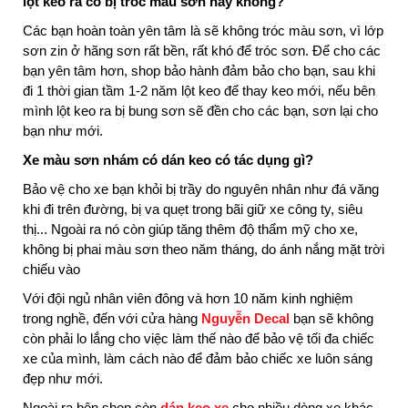
lột keo ra có bị tróc màu sơn hay không?
Các bạn hoàn toàn yên tâm là sẽ không tróc màu sơn, vì lớp
sơn zin ở hãng sơn rất bền, rất khó để tróc sơn. Để cho các
bạn yên tâm hơn, shop bảo hành đảm bảo cho bạn, sau khi
đi 1 thời gian tầm 1-2 năm lột keo để thay keo mới, nếu bên
mình lột keo ra bị bung sơn sẽ đền cho các bạn, sơn lại cho
bạn như mới.
Xe màu sơn nhám có dán keo có tác dụng gì?
Bảo vệ cho xe bạn khỏi bị trầy do nguyên nhân như đá văng
khi đi trên đường, bị va quẹt trong bãi giữ xe công ty, siêu
thị... Ngoài ra nó còn giúp tăng thêm độ thẩm mỹ cho xe,
không bị phai màu sơn theo năm tháng, do ánh nắng mặt trời
chiếu vào
Với đội ngủ nhân viên đông và hơn 10 năm kinh nghiệm
trong nghề, đến với cửa hàng
Nguyễn Decal
bạn sẽ không
còn phải lo lắng cho việc làm thế nào để bảo vệ tối đa chiếc
xe của mình, làm cách nào để đảm bảo chiếc xe luôn sáng
đẹp như mới.
Ngoài ra bên shop còn
dán keo xe
cho nhiều dòng xe khác