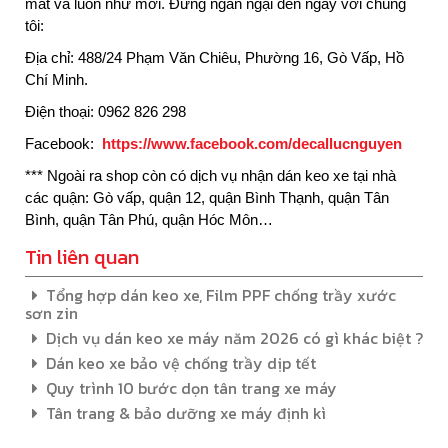
mắt và luôn như mới. Đừng ngần ngại đến ngay với chúng
tôi:
Địa chỉ: 488/24 Phạm Văn Chiêu, Phường 16, Gò Vấp, Hồ
Chí Minh.
Điện thoại: 0962 826 298
Facebook:
https://www.facebook.com/decallucnguyen
*** Ngoài ra shop còn có dịch vụ nhận
dán keo xe
tại nhà
các quận: Gò vấp, quận 12, quận Bình Thạnh, quận Tân
Bình, quận Tân Phú, quận Hóc Môn…
Tin liên quan
Tổng hợp dán keo xe, Film PPF chống trầy xước
sơn zin
Dịch vụ dán keo xe máy năm 2026 có gì khác biệt ?
Dán keo xe bảo vệ chống trầy dịp tết
Quy trình 10 bước dọn tân trang xe máy
Tân trang & bảo dưỡng xe máy định kì