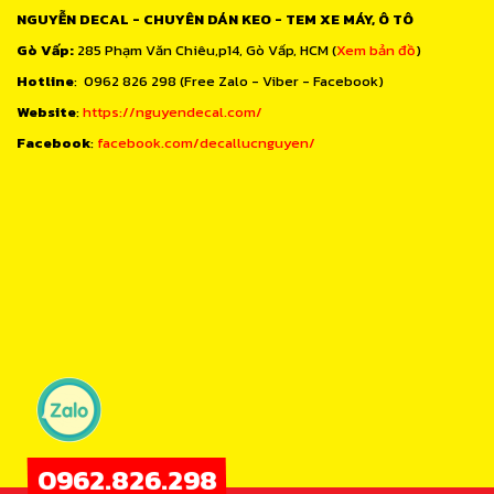
NGUYỄN DECAL - CHUYÊN DÁN KEO - TEM XE MÁY, Ô TÔ
Gò Vấp:
285 Phạm Văn Chiêu,p14, Gò Vấp, HCM (
Xem bản đồ
)
Hotline
: 0962 826 298 (Free Zalo - Viber - Facebook)
Website
:
https://nguyendecal.com/
Facebook
:
facebook.com/decallucnguyen/
0962.826.298