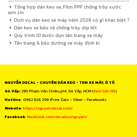
Tổng hợp dán keo xe, Film PPF chống trầy xước
sơn zin
Dịch vụ dán keo xe máy năm 2026 có gì khác biệt ?
Dán keo xe bảo vệ chống trầy dịp tết
Quy trình 10 bước dọn tân trang xe máy
Tân trang & bảo dưỡng xe máy định kì
NGUYỄN DECAL - CHUYÊN DÁN KEO - TEM XE MÁY, Ô TÔ
Gò Vấp:
285 Phạm Văn Chiêu,p14, Gò Vấp, HCM (
Xem bản đồ
)
Hotline
: 0962 826 298 (Free Zalo - Viber - Facebook)
Website
:
https://nguyendecal.com/
Facebook
:
facebook.com/decallucnguyen/