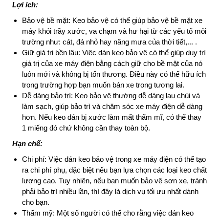
Lợi ích:
Bảo vệ bề mặt: Keo bảo vệ có thể giúp bảo vệ bề mặt xe
máy khỏi trầy xước, va chạm và hư hại từ các yếu tố môi
trường như: cát, đá nhỏ hay năng mưa của thời tiết,... .
Giữ giá trị bền lâu: Việc dán keo bảo vệ có thể giúp duy trì
giá trị của xe máy điện bằng cách giữ cho bề mặt của nó
luôn mới và không bị tổn thương. Điều này có thể hữu ích
trong trường hợp bạn muốn bán xe trong tương lai.
Dễ dàng bảo trì: Keo bảo vệ thường dễ dàng lau chùi và
làm sạch, giúp bảo trì và chăm sóc xe máy điện dễ dàng
hơn. Nếu keo dán bị xước làm mất thẩm mĩ, có thể thay
1 miếng đó chứ không cần thay toàn bộ.
Hạn chế:
Chi phí: Việc dán keo bảo vệ trong xe máy điện có thể tạo
ra chi phí phụ, đặc biệt nếu bạn lựa chọn các loại keo chất
lượng cao. Tuy nhiên, nếu bạn muốn bảo vệ sơn xe, tránh
phải bảo trì nhiều lần, thì đây là dịch vụ tối ưu nhất dành
cho bạn.
Thẩm mỹ: Một số người có thể cho rằng việc dán keo