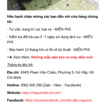
Hân hạnh chào mừng các bạn đến với cửa hàng chúng
tôi:
- Tư vấn, trang trí các loại xe - MIỄN PHÍ.
- Kiểm tra đổi trả sau 5 -7 ngày sử dụng dịch vụ -
MIỄN
PHÍ.
- Bảo hành 12 tháng khi có lỗi về kỹ thuật -
MIỄN PHÍ.
>
➤
Xem thêm:
Những mẫu dán keo xe máy điện mới
Thông tin liên hệ
:
Địa chỉ
:
434/5 Phạm Văn Chiêu, Phường 9, Gò Vấp, Hồ
Chí Minh
Hotline
:
0962 826 298 (Zalo - Viber - Facebook)
Website
:
https://nguyendecal.com/
Facebook
:
https://www.facebook.com/decallucnguyen/