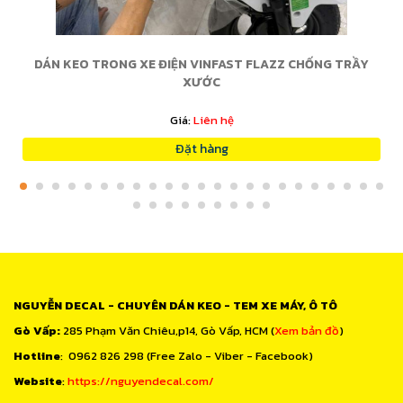
DÁN KEO TRONG XE ĐIỆN VINFAST FLAZZ CHỐNG TRẦY
XƯỚC
Giá:
Liên hệ
Đặt hàng
NGUYỄN DECAL - CHUYÊN DÁN KEO - TEM XE MÁY, Ô TÔ
Gò Vấp:
285 Phạm Văn Chiêu,p14, Gò Vấp, HCM (
Xem bản đồ
)
Hotline
: 0962 826 298 (Free Zalo - Viber - Facebook)
Website
:
https://nguyendecal.com/