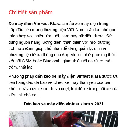
Chi tiết sản phẩm
Xe máy điện VinFast Klara
là mẫu xe máy điện trung
cấp đầu tiên mang thương hiệu Việt Nam, cấu tạo nhỏ gọn,
thích hợp với nhiều lứa tuổi, nam hay nữ điều được. Sử
dụng nguồn năng lượng điện, thân thiện với môi trường,
t
ích hợp eSim giúp chủ nhân dễ dàng quản lý, định vị
phương tiện từ xa thông qua App Mobile nhờ phương thức
kết nối GSM hoặc Bluetooth, giảm thiểu tối đa rủi ro mất
trộm, thất lạc.
Phương pháp
dán keo xe máy điện vinfast klara
được ưu
tiên hàng đầu để bảo vệ chiếc xe máy thân yêu của bạn,
khỏi bị trầy xước sơn do va quẹt, khi để xe trong bãi xe của
siêu thị, nhà xe...
Dán keo xe máy điện vinfast klara s 2021