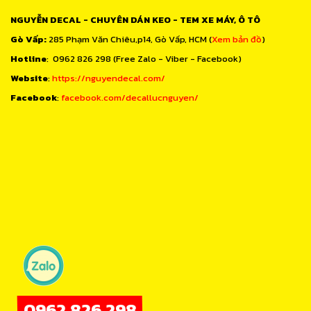
NGUYỄN DECAL - CHUYÊN DÁN KEO - TEM XE MÁY, Ô TÔ
Gò Vấp:
285 Phạm Văn Chiêu,p14, Gò Vấp, HCM (
Xem bản đồ
)
Hotline
: 0962 826 298 (Free Zalo - Viber - Facebook)
Website
:
https://nguyendecal.com/
Facebook
:
facebook.com/decallucnguyen/
0962.826.298