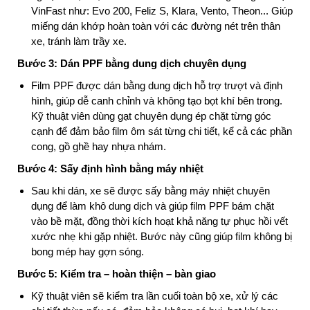
VinFast như: Evo 200, Feliz S, Klara, Vento, Theon... Giúp
miếng dán khớp hoàn toàn với các đường nét trên thân
xe, tránh làm trầy xe.
Bước 3: Dán PPF bằng dung dịch chuyên dụng
Film PPF được dán bằng dung dịch hỗ trợ trượt và định
hình, giúp dễ canh chỉnh và không tạo bọt khí bên trong.
Kỹ thuật viên dùng gạt chuyên dụng ép chặt từng góc
cạnh để đảm bảo film ôm sát từng chi tiết, kể cả các phần
cong, gồ ghề hay nhựa nhám.
Bước 4: Sấy định hình bằng máy nhiệt
Sau khi dán, xe sẽ được sấy bằng máy nhiệt chuyên
dụng để làm khô dung dịch và giúp film PPF bám chặt
vào bề mặt, đồng thời kích hoạt khả năng tự phục hồi vết
xước nhẹ khi gặp nhiệt. Bước này cũng giúp film không bị
bong mép hay gợn sóng.
Bước 5: Kiểm tra – hoàn thiện – bàn giao
Kỹ thuật viên sẽ kiểm tra lần cuối toàn bộ xe, xử lý các