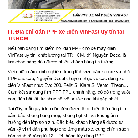
III. Địa chỉ dán PPF xe điện VinFast uy tín tại
TP.HCM
Nếu bạn đang tìm kiếm nơi dán PPF cho xe máy điện
VinFast uy tín, chất lượng tại TP.HCM, thì Nguyễn Decal là
lựa chọn hàng đầu được nhiều khách hàng tin tưởng.
Với nhiều năm kinh nghiệm trong lĩnh vực dán keo xe và phủ
PPF cao cấp, Nguyễn Decal chuyên phục vụ các dòng xe
điện VinFast như: Evo 200, Feliz S, Klara S, Vento, Theon…
Cam kết sử dụng film PPF TPU chính hãng, có độ trong suốt
cao, đàn hồi tốt, tự phục hồi vết xước nhẹ khi gặp nhiệt.
Tại đây, mỗi quy trình dán đều được thực hiện thủ công tỉ mỉ,
đảm bảo không bong mép, không bọt khí và không ảnh
hưởng đến lớp sơn zin. Đặc biệt, khách hàng sẽ được tư
vấn kỹ vị trí dán phù hợp cho từng mẫu xe, cùng chính sách
bảo hành rõ ràng từ 12 – 24 tháng tùy dòng PPF.