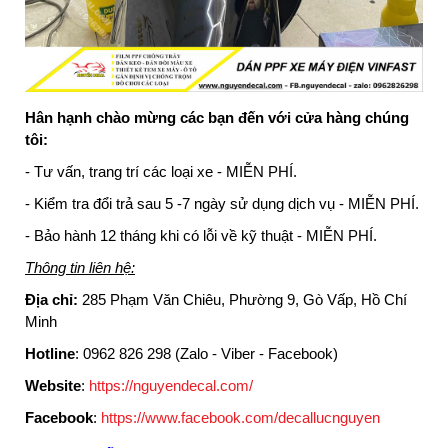
Hân hạnh chào mừng các bạn đến với cửa hàng chúng
tôi:
- Tư vấn, trang trí các loại xe - MIỄN PHÍ.
- Kiểm tra đổi trả sau 5 -7 ngày sử dụng dịch vụ - MIỄN PHÍ.
- Bảo hành 12 tháng khi có lỗi về kỹ thuật - MIỄN PHÍ.
Thông tin liên hệ:
Địa chỉ:
285 Phạm Văn Chiêu, Phường 9, Gò Vấp, Hồ Chí
Minh
Hotline
: 0962 826 298 (Zalo - Viber - Facebook)
Website
:
https://nguyendecal.com/
Facebook
:
https://www.facebook.com/decallucnguyen