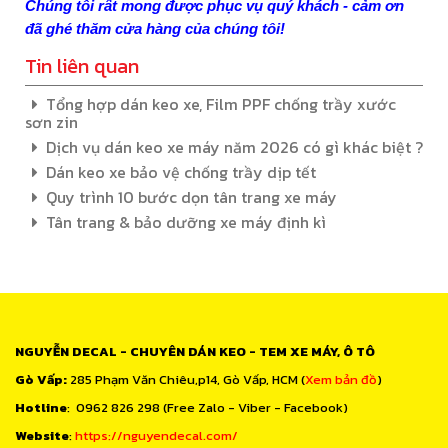
Chúng tôi rất mong được phục vụ quý khách - cảm ơn
đã ghé thăm cửa hàng của chúng tôi!
Tin liên quan
Tổng hợp dán keo xe, Film PPF chống trầy xước
sơn zin
Dịch vụ dán keo xe máy năm 2026 có gì khác biệt ?
Dán keo xe bảo vệ chống trầy dịp tết
Quy trình 10 bước dọn tân trang xe máy
Tân trang & bảo dưỡng xe máy định kì
NGUYỄN DECAL - CHUYÊN DÁN KEO - TEM XE MÁY, Ô TÔ
Gò Vấp:
285 Phạm Văn Chiêu,p14, Gò Vấp, HCM (
Xem bản đồ
)
Hotline
: 0962 826 298 (Free Zalo - Viber - Facebook)
Website
:
https://nguyendecal.com/