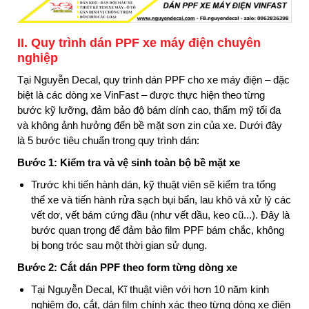
II. Quy trình dán PPF xe máy điện chuyên
nghiệp
Tại Nguyễn Decal, quy trình dán PPF cho xe máy điện – đặc
biệt là các dòng xe VinFast – được thực hiện theo từng
bước kỹ lưỡng, đảm bảo độ bám dính cao, thẩm mỹ tối đa
và không ảnh hưởng đến bề mặt sơn zin của xe. Dưới đây
là 5 bước tiêu chuẩn trong quy trình dán:
Bước 1: Kiểm tra và vệ sinh toàn bộ bề mặt xe
Trước khi tiến hành dán, kỹ thuật viên sẽ kiểm tra tổng
thể xe và tiến hành rửa sạch bụi bẩn, lau khô và xử lý các
vết dơ, vết bám cứng đầu (như vết dầu, keo cũ...). Đây là
bước quan trọng để đảm bảo film PPF bám chắc, không
bị bong tróc sau một thời gian sử dụng.
Bước 2: Cắt dán PPF theo form từng dòng xe
Tại Nguyễn Decal, Kĩ thuật viên với hơn 10 năm kinh
nghiệm đo, cắt, dán film chính xác theo từng dòng xe điện