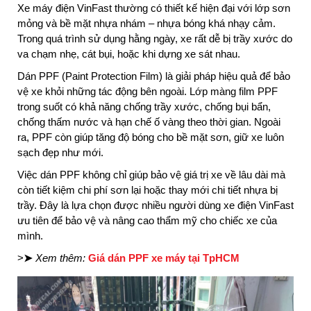
Xe máy điện VinFast thường có thiết kế hiện đại với lớp sơn
mỏng và bề mặt nhựa nhám – nhựa bóng khá nhạy cảm.
Trong quá trình sử dụng hằng ngày, xe rất dễ bị trầy xước do
va chạm nhẹ, cát bụi, hoặc khi dựng xe sát nhau.
Dán PPF (Paint Protection Film) là giải pháp hiệu quả để bảo
vệ xe khỏi những tác động bên ngoài. Lớp màng film PPF
trong suốt có khả năng chống trầy xước, chống bụi bẩn,
chống thấm nước và hạn chế ố vàng theo thời gian. Ngoài
ra, PPF còn giúp tăng độ bóng cho bề mặt sơn, giữ xe luôn
sạch đẹp như mới.
Việc dán PPF không chỉ giúp bảo vệ giá trị xe về lâu dài mà
còn tiết kiệm chi phí sơn lại hoặc thay mới chi tiết nhựa bị
trầy. Đây là lựa chọn được nhiều người dùng xe điện VinFast
ưu tiên để bảo vệ và nâng cao thẩm mỹ cho chiếc xe của
mình.
>
➤
Xem thêm:
Giá dán PPF xe máy tại TpHCM