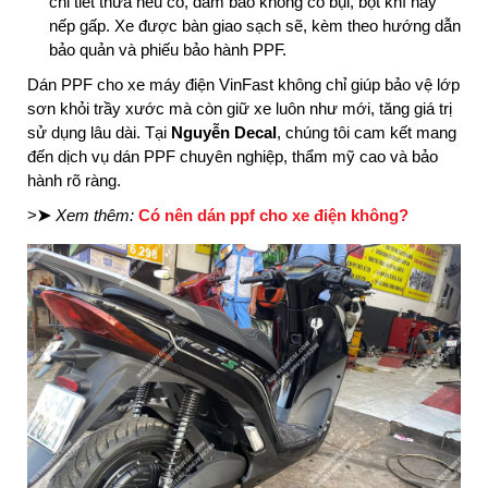
chi tiết thừa nếu có, đảm bảo không có bụi, bọt khí hay
nếp gấp. Xe được bàn giao sạch sẽ, kèm theo hướng dẫn
bảo quản và phiếu bảo hành PPF.
Dán PPF cho xe máy điện VinFast không chỉ giúp bảo vệ lớp
sơn khỏi trầy xước mà còn giữ xe luôn như mới, tăng giá trị
sử dụng lâu dài. Tại
Nguyễn Decal
, chúng tôi cam kết mang
đến dịch vụ dán PPF chuyên nghiệp, thẩm mỹ cao và bảo
hành rõ ràng.
>
➤
Xem thêm:
Có nên dán ppf cho xe điện không?