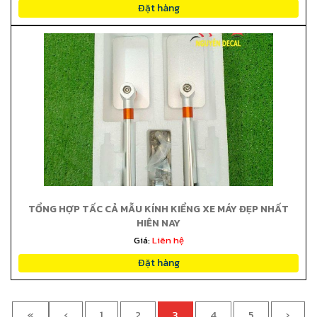
Đặt hàng
TỔNG HỢP TẤC CẢ MẪU KÍNH KIỂNG XE MÁY ĐẸP NHẤT
HIỆN NAY
Giá:
Liên hệ
Đặt hàng
«
‹
1
2
3
4
5
›