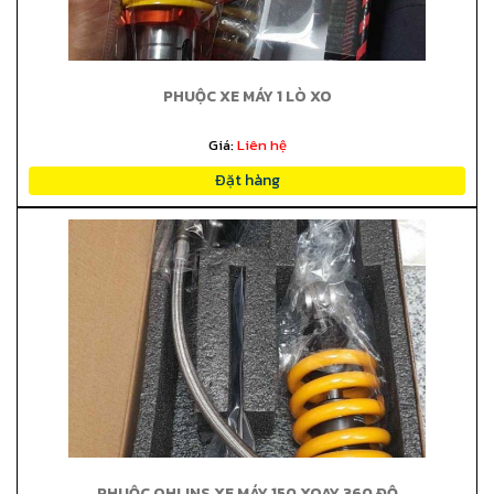
PHUỘC XE MÁY 1 LÒ XO
Giá:
Liên hệ
Đặt hàng
PHUỘC OHLINS XE MÁY 150 XOAY 360 ĐỘ