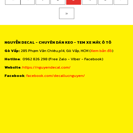
»
NGUYỄN DECAL - CHUYÊN DÁN KEO - TEM XE MÁY, Ô TÔ
Gò Vấp:
285 Phạm Văn Chiêu,p14, Gò Vấp, HCM (
Xem bản đồ
)
Hotline
: 0962 826 298 (Free Zalo - Viber - Facebook)
Website
:
https://nguyendecal.com/
Facebook
:
facebook.com/decallucnguyen/