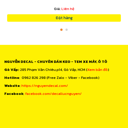
Giá:
Liên hệ
Đặt hàng
NGUYỄN DECAL - CHUYÊN DÁN KEO - TEM XE MÁY, Ô TÔ
Gò Vấp:
285 Phạm Văn Chiêu,p14, Gò Vấp, HCM (
Xem bản đồ
)
Hotline
: 0962 826 298 (Free Zalo - Viber - Facebook)
Website
:
https://nguyendecal.com/
Facebook
:
facebook.com/decallucnguyen/