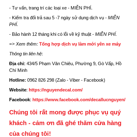
- Tư vấn, trang trí các loại xe - MIỄN PHÍ.
- Kiểm tra đổi trả sau 5 -7 ngày sử dụng dịch vụ -
MIỄN
PHÍ.
- Bảo hành 12 tháng khi có lỗi về kỹ thuật -
MIỄN PHÍ.
=> Xem thêm:
Tổng hợp dịch vụ làm mới yên xe máy
Thông tin liên hệ
:
Địa chỉ:
434/5 Phạm Văn Chiêu, Phường 9, Gò Vấp, Hồ
Chí Minh
Hotline:
0962 826 298 (Zalo - Viber - Facebook)
Website
:
https://nguyendecal.com/
Facebook
:
https://www.facebook.com/decallucnguyen/
Chúng tôi rất mong được phục vụ quý
khách - cảm ơn đã ghé thăm cửa hàng
của chúng tôi!