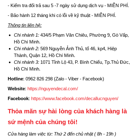
- Kiểm tra đổi trả sau 5 -7 ngày sử dụng dịch vụ -
MIỄN PHÍ.
- Bảo hành 12 tháng khi có lỗi về kỹ thuật -
MIỄN PHÍ.
Thông tin liên hệ:
Chi nhánh 1:
434/5 Phạm Văn Chiêu, Phường 9, Gò Vấp,
Hồ Chí Minh.
Chi nhánh 2:
569 Nguyễn Ảnh Thủ, tổ 46, kp4, Hiệp
Thành, Quận 12, Hồ Chí Minh.
Chi nhánh 3:
1071 Tỉnh Lộ 43, P. Bình Chiểu, Tp.Thủ Đức,
Hồ Chí Minh.
Hotline
:
0962 826 298 (Zalo - Viber - Facebook)
Website
:
https://nguyendecal.com/
Facebook
:
https://www.facebook.com/decallucnguyen/
Thỏa mãn sự hài lòng của khách hàng là
sứ mệnh của chúng tôi!
Cửa hàng làm việc từ: Thứ 2 đến chủ nhật ( 8h - 19h )