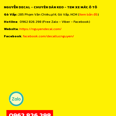
NGUYỄN DECAL - CHUYÊN DÁN KEO - TEM XE MÁY, Ô TÔ
Gò Vấp:
285 Phạm Văn Chiêu,p14, Gò Vấp, HCM (
Xem bản đồ
)
Hotline
: 0962 826 298 (Free Zalo - Viber - Facebook)
Website
:
https://nguyendecal.com/
Facebook
:
facebook.com/decallucnguyen/
0962.826.298