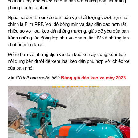
độ thẩm mỹ cho chiếc xe của bạn với những hoạ tiết mang
phong cách cá nhân.
Ngoài ra còn 1 loại keo dán bảo vệ chất lượng vượt trội nhất
chính là Film PPF, Với độ bóng mịn và dày dặn cao hơn rất
nhiều so với loại keo dán thông thường, giúp xế yêu của bạn
tránh những tác động lớp như va chạm, tia UV và những tạp
chất ăn mòn khác.
Để rõ hơn về những dịch vụ dán keo xe này cùng xem tiếp
nội dung bên dưới để xem loại keo dán phù hợp với chiếc xe
của bạn nhé!
>
➤
Có thể bạn muốn biết:
Bảng giá dán keo xe máy 2023