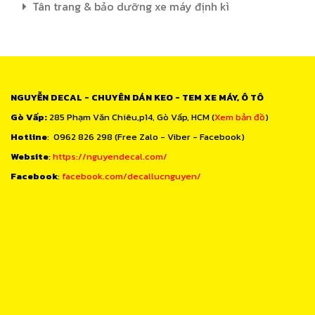
Tân trang & bảo dưỡng xe máy định kì
NGUYỄN DECAL - CHUYÊN DÁN KEO - TEM XE MÁY, Ô TÔ
Gò Vấp:
285 Phạm Văn Chiêu,p14, Gò Vấp, HCM (
Xem bản đồ
)
Hotline
: 0962 826 298 (Free Zalo - Viber - Facebook)
Website
:
https://nguyendecal.com/
Facebook
:
facebook.com/decallucnguyen/