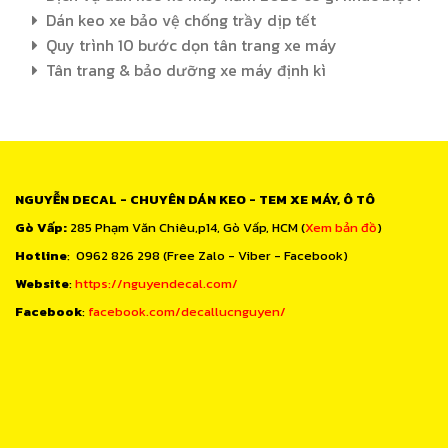
Dán keo xe bảo vệ chống trầy dịp tết
Quy trình 10 bước dọn tân trang xe máy
Tân trang & bảo dưỡng xe máy định kì
NGUYỄN DECAL - CHUYÊN DÁN KEO - TEM XE MÁY, Ô TÔ
Gò Vấp:
285 Phạm Văn Chiêu,p14, Gò Vấp, HCM (
Xem bản đồ
)
Hotline
: 0962 826 298 (Free Zalo - Viber - Facebook)
Website
:
https://nguyendecal.com/
Facebook
:
facebook.com/decallucnguyen/