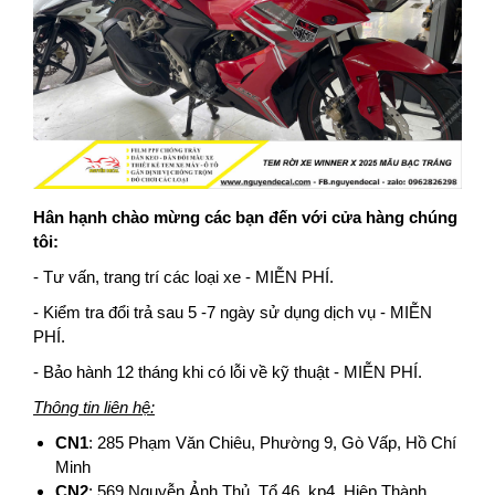
Hân hạnh chào mừng các bạn đến với cửa hàng chúng
tôi:
- Tư vấn, trang trí các loại xe - MIỄN PHÍ.
- Kiểm tra đổi trả sau 5 -7 ngày sử dụng dịch vụ -
MIỄN
PHÍ.
- Bảo hành 12 tháng khi có lỗi về kỹ thuật -
MIỄN PHÍ.
Thông tin liên hệ:
CN1
: 285 Phạm Văn Chiêu, Phường 9, Gò Vấp, Hồ Chí
Minh
CN2
:
569 Nguyễn Ảnh Thủ, Tổ 46, kp4, Hiệp Thành,