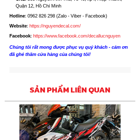
Quận 12, Hồ Chí Minh
Hotline
:
0962 826 298 (Zalo - Viber - Facebook)
Website
:
https://nguyendecal.com/
Facebook
:
https://www.facebook.com/decallucnguyen
Chúng tôi rất mong được phục vụ quý khách - cảm ơn
đã ghé thăm cửa hàng của chúng tôi!
SẢN PHẨM LIÊN QUAN