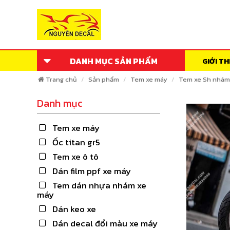
DANH MỤC SẢN PHẨM
GIỚI TH
Trang chủ
Sản phẩm
Tem xe máy
Tem xe Sh nhám
Danh mục
Tem xe máy
Ốc titan gr5
Tem xe ô tô
Dán film ppf xe máy
Tem dán nhựa nhám xe
máy
Dán keo xe
Dán decal đổi màu xe máy