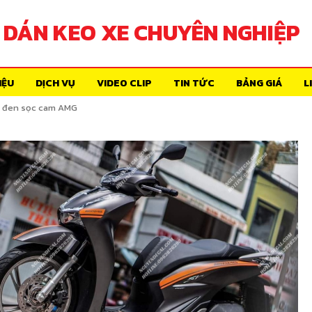
DÁN KEO XE CHUYÊN NGHIỆP
IỆU
DỊCH VỤ
VIDEO CLIP
TIN TỨC
BẢNG GIÁ
L
 đen sọc cam AMG