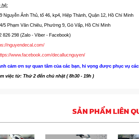
n hệ:
9 Nguyễn Ảnh Thủ, tổ 46, kp4, Hiệp Thành, Quận 12, Hồ Chí Minh
4/5 Phạm Văn Chiêu, Phường 9, Gò Vấp, Hồ Chí Minh
2 826 298 (Zalo - Viber - Facebook)
ps://nguyendecal.com/
ttps://www.facebook.com/decallucnguyen/
ành cảm ơn sự quan tâm của các bạn, hi vọng được phục vụ các 
 việc từ: Thứ 2 đến chủ nhật ( 8h30 - 19h )
SẢN PHẨM LIÊN Q