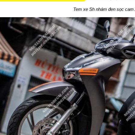
Tem xe Sh nhám đen sọc ca