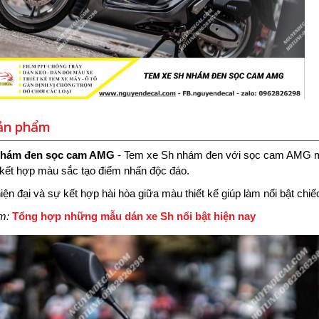
sản phẩm
nhám đen sọc cam AMG
- Tem xe Sh nhám đen với sọc cam AMG ma
kết hợp màu sắc tạo điểm nhấn độc đáo.
hiện đại và sự kết hợp hài hòa giữa màu thiết kế giúp làm nổi bật ch
êm:
Tổng hợp những mẫu dán xe Sh nổi bật hiện nay