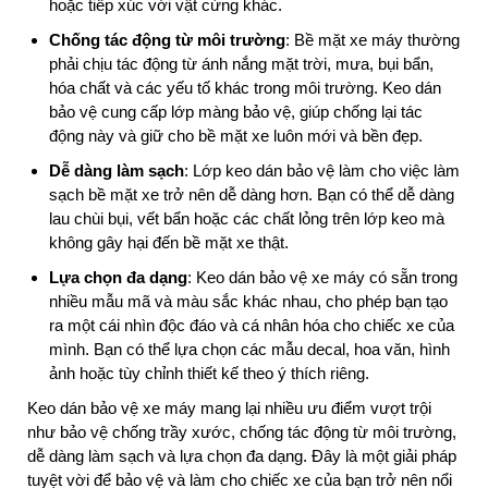
hoặc tiếp xúc với vật cứng khác.
Chống tác động từ môi trường
: Bề mặt xe máy thường
phải chịu tác động từ ánh nắng mặt trời, mưa, bụi bẩn,
hóa chất và các yếu tố khác trong môi trường. Keo dán
bảo vệ cung cấp lớp màng bảo vệ, giúp chống lại tác
động này và giữ cho bề mặt xe luôn mới và bền đẹp.
Dễ dàng làm sạch
: Lớp keo dán bảo vệ làm cho việc làm
sạch bề mặt xe trở nên dễ dàng hơn. Bạn có thể dễ dàng
lau chùi bụi, vết bẩn hoặc các chất lỏng trên lớp keo mà
không gây hại đến bề mặt xe thật.
Lựa chọn đa dạng
: Keo dán bảo vệ xe máy có sẵn trong
nhiều mẫu mã và màu sắc khác nhau, cho phép bạn tạo
ra một cái nhìn độc đáo và cá nhân hóa cho chiếc xe của
mình. Bạn có thể lựa chọn các mẫu decal, hoa văn, hình
ảnh hoặc tùy chỉnh thiết kế theo ý thích riêng.
Keo dán bảo vệ xe máy mang lại nhiều ưu điểm vượt trội
như bảo vệ chống trầy xước, chống tác động từ môi trường,
dễ dàng làm sạch và lựa chọn đa dạng. Đây là một giải pháp
tuyệt vời để bảo vệ và làm cho chiếc xe của bạn trở nên nổi