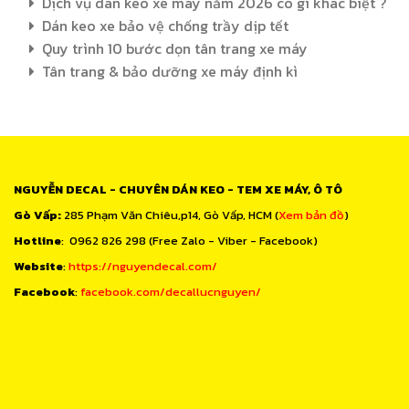
Dịch vụ dán keo xe máy năm 2026 có gì khác biệt ?
Dán keo xe bảo vệ chống trầy dịp tết
Quy trình 10 bước dọn tân trang xe máy
Tân trang & bảo dưỡng xe máy định kì
NGUYỄN DECAL - CHUYÊN DÁN KEO - TEM XE MÁY, Ô TÔ
Gò Vấp:
285 Phạm Văn Chiêu,p14, Gò Vấp, HCM (
Xem bản đồ
)
Hotline
: 0962 826 298 (Free Zalo - Viber - Facebook)
Website
:
https://nguyendecal.com/
Facebook
:
facebook.com/decallucnguyen/