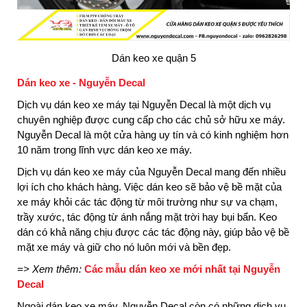
Dán keo xe quận 5
Dán keo xe - Nguyễn Decal
Dịch vụ dán keo xe máy tại Nguyễn Decal là một dịch vụ
chuyên nghiệp được cung cấp cho các chủ sở hữu xe máy.
Nguyễn Decal là một cửa hàng uy tín và có kinh nghiệm hơn
10 năm trong lĩnh vực dán keo xe máy.
Dịch vụ dán keo xe máy của Nguyễn Decal mang đến nhiều
lợi ích cho khách hàng. Việc dán keo sẽ bảo vệ bề mặt của
xe máy khỏi các tác động từ môi trường như sự va chạm,
trầy xước, tác động từ ánh nắng mặt trời hay bụi bẩn. Keo
dán có khả năng chịu được các tác động này, giúp bảo vệ bề
mặt xe máy và giữ cho nó luôn mới và bền đẹp.
=> Xem thêm:
Các mẫu dán keo xe mới nhất tại Nguyễn
Decal
Ngoài dán keo xe máy, Nguyễn Decal còn có những dịch vụ