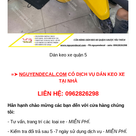
Dán keo xe quận 5
=➤
NGUYENDECAL.COM
CÓ DỊCH VỤ DÁN KEO XE
TẠI NHÀ
LIÊN HỆ: 0962826298
Hân hạnh chào mừng các bạn đến với cửa hàng chúng
tôi:
- Tư vấn, trang trí các loại xe -
MIỄN PHÍ
.
- Kiểm tra đổi trả sau 5 -7 ngày sử dụng dịch vụ -
MIỄN PHÍ.