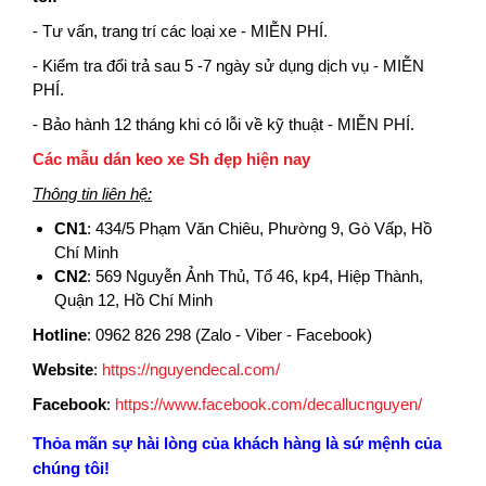
- Tư vấn, trang trí các loại xe - MIỄN PHÍ.
- Kiểm tra đổi trả sau 5 -7 ngày sử dụng dịch vụ - MIỄN
PHÍ.
- Bảo hành 12 tháng khi có lỗi về kỹ thuật - MIỄN PHÍ.
Các mẫu dán keo xe Sh đẹp hiện nay
Thông tin liên hệ:
CN1
:
434/5 Phạm Văn Chiêu, Phường 9, Gò Vấp, Hồ
Chí Minh
CN2
:
569 Nguyễn Ảnh Thủ, Tổ 46, kp4, Hiệp Thành,
Quận 12, Hồ Chí Minh
Hotline
:
0962 826 298 (Zalo - Viber - Facebook)
Website
:
https://nguyendecal.com/
Facebook
:
https://www.facebook.com/decallucnguyen/
Thỏa mãn sự hài lòng của khách hàng là sứ mệnh của
chúng tôi!