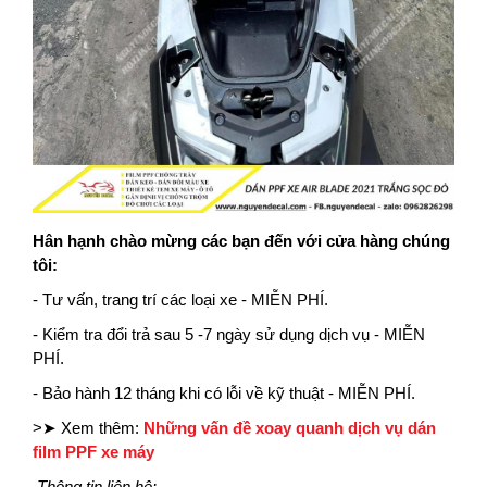
Hân hạnh chào mừng các bạn đến với cửa hàng chúng
tôi:
- Tư vấn, trang trí các loại xe - MIỄN PHÍ.
- Kiểm tra đổi trả sau 5 -7 ngày sử dụng dịch vụ - MIỄN
PHÍ.
- Bảo hành 12 tháng khi có lỗi về kỹ thuật - MIỄN PHÍ.
>➤ Xem thêm:
Những vấn đề xoay quanh dịch vụ dán
film PPF xe máy
Thông tin liên hệ: