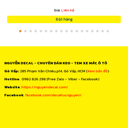
Giá:
Liên hệ
Đặt hàng
NGUYỄN DECAL - CHUYÊN DÁN KEO - TEM XE MÁY, Ô TÔ
Gò Vấp:
285 Phạm Văn Chiêu,p14, Gò Vấp, HCM (
Xem bản đồ
)
Hotline
: 0962 826 298 (Free Zalo - Viber - Facebook)
Website
:
https://nguyendecal.com/
Facebook
:
facebook.com/decallucnguyen/