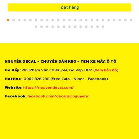
Đặt hàng
NGUYỄN DECAL - CHUYÊN DÁN KEO - TEM XE MÁY, Ô TÔ
Gò Vấp:
285 Phạm Văn Chiêu,p14, Gò Vấp, HCM (
Xem bản đồ
)
Hotline
: 0962 826 298 (Free Zalo - Viber - Facebook)
Website
:
https://nguyendecal.com/
Facebook
:
facebook.com/decallucnguyen/