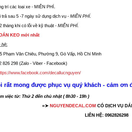
ng trí các loại xe - MIỄN PHÍ.
i trả sau 5 -7 ngày sử dụng dịch vụ -
MIỄN PHÍ.
 tháng khi có lỗi về kỹ thuật -
MIỄN PHÍ.
DÁN KEO mới nhất
n hệ
:
/5 Phạm Văn Chiêu, Phường 9, Gò Vấp, Hồ Chí Minh
2 826 298 (Zalo - Viber - Facebook)
ttps://www.facebook.com/decallucnguyen/
i rất mong được phục vụ quý khách - cảm ơn đ
 việc từ: Thứ 2 đến chủ nhật ( 8h30 - 19h )
=➤
NGUYENDECAL.COM
CÓ DỊCH VỤ DÁ
LIÊN HỆ: 0962826298