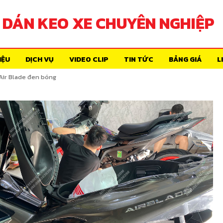
DÁN KEO XE CHUYÊN NGHIỆP
IỆU
DỊCH VỤ
VIDEO CLIP
TIN TỨC
BẢNG GIÁ
L
 Air Blade đen bóng