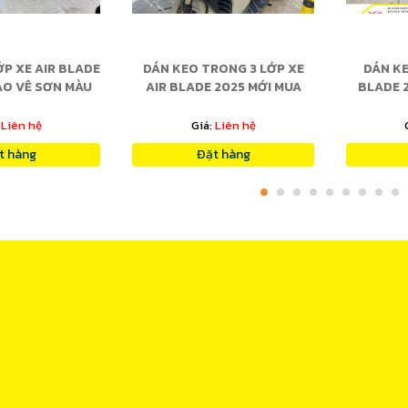
ỚP XE AIR BLADE
DÁN KEO TRONG 3 LỚP XE
DÁN KE
ẢO VỆ SƠN MÀU
AIR BLADE 2025 MỚI MUA
BLADE 
N BÓNG
CHỐNG XƯỚC
S
:
Liên hệ
Giá:
Liên hệ
t hàng
Đặt hàng