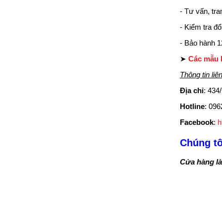
- Tư vấn, tra
- Kiểm tra đổ
- Bảo hành 12
➤
Các mẫu 
Thông tin liê
Địa chỉ
: 434
Hotline
: 096
Facebook
:
h
Chúng tô
Cửa hàng làm