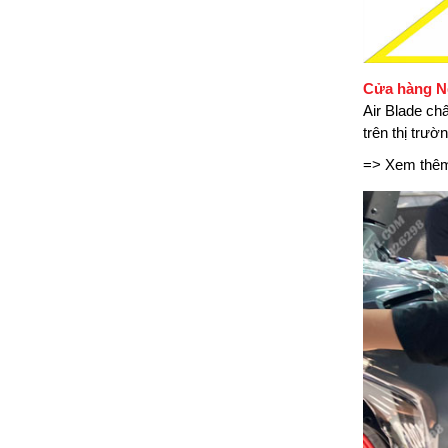
Cửa hàng N
Air Blade ch
trên thị trư
=> Xem thê