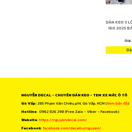
 MỜ CHỐNG
DÁN KEO XE AIR BLADE 2021
DÁN KEO 3 L
O AIR BLADE
160 2025 B
2
ĐE
n hệ
Giá:
Liên hệ
Giá
àng
Đặt hàng
Đặ
NGUYỄN DECAL - CHUYÊN DÁN KEO - TEM XE MÁY, Ô TÔ
Gò Vấp:
285 Phạm Văn Chiêu,p14, Gò Vấp, HCM (
Xem bản đồ
)
Hotline
: 0962 826 298 (Free Zalo - Viber - Facebook)
Website
:
https://nguyendecal.com/
Facebook
:
facebook.com/decallucnguyen/