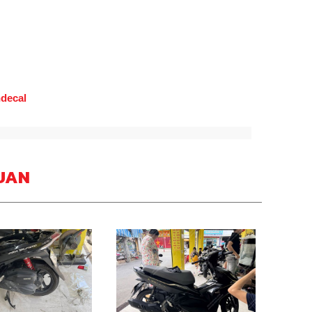
ndecal
UAN