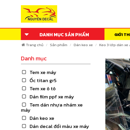
DANH MỤC SẢN PHẨM
GIỚI TH
Trang chủ
Sản phẩm
Dán keo xe
Keo 3 lớp dán xe
Danh mục
Tem xe máy
Ốc titan gr5
Tem xe ô tô
Dán film ppf xe máy
Tem dán nhựa nhám xe
máy
Dán keo xe
Dán decal đổi màu xe máy