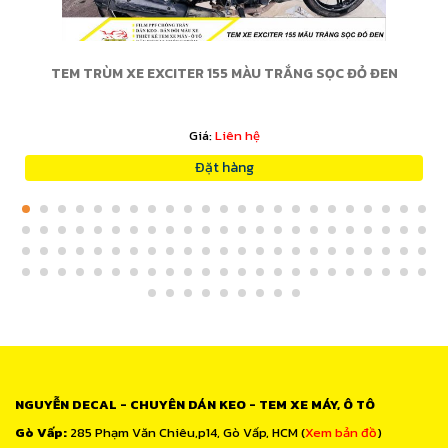
TEM TRÙM XE EXCITER 155 MÀU TRẮNG SỌC ĐỎ ĐEN
Giá:
Liên hệ
Đặt hàng
NGUYỄN DECAL - CHUYÊN DÁN KEO - TEM XE MÁY, Ô TÔ
Gò Vấp:
285 Phạm Văn Chiêu,p14, Gò Vấp, HCM (
Xem bản đồ
)