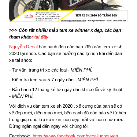
>>> Còn rất nhiều mẫu tem xe winner x đẹp, các bạn
tham khảo
: tại đây .
Nguyễn Decal
hân hạnh đón các bạn đến dán tem xe sh
2020 tại shop. Các bạn sẽ hưởng các lợi ích khi đến dán
xe tại shop:
- Tư vấn, trang trí xe các loại -
MIỄN PHÍ.
- Kiểm tra tem sau 5-7 ngày dán -
MIỄN PHÍ.
- Bảo hành 12 tháng kể từ ngày dán khi có lỗi về kỹ thuật
-
MIỄN PHÍ.
Với dịch vụ dán tem xe sh 2020 , xế cưng của bạn sẽ có
vẽ đẹp mới, diện mạo mới, bên cạnh đó còn bảo vệ từ bên
trong giúp cho lớp sơn zin luôn đẹp mắt và luôn như mới.
Đừng ngần ngại đến ngay với chúng tôi.
Facebook:
https://www.facebook.com/decallucnguyen