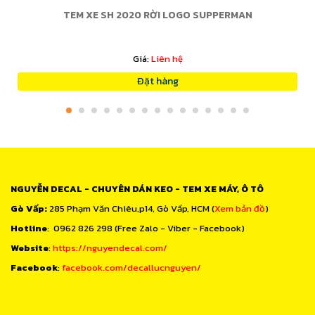
TEM XE SH 2020 RỜI LOGO SUPPERMAN
Giá:
Liên hệ
Đặt hàng
NGUYỄN DECAL - CHUYÊN DÁN KEO - TEM XE MÁY, Ô TÔ
Gò Vấp:
285 Phạm Văn Chiêu,p14, Gò Vấp, HCM (
Xem bản đồ
)
Hotline
: 0962 826 298 (Free Zalo - Viber - Facebook)
Website
:
https://nguyendecal.com/
Facebook
:
facebook.com/decallucnguyen/